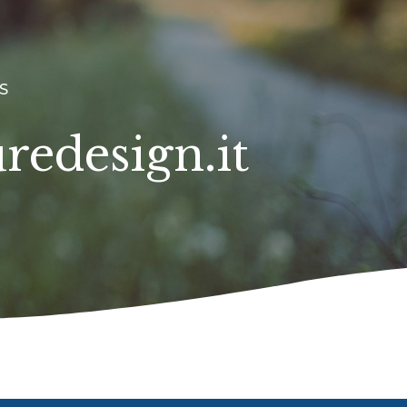
S
redesign.it