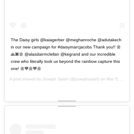
The Daisy girls @kaiagerber @meghanroche @adutakech
in our new campaign for #daisymarcjacobs Thank you!! 🌼
🙏🏾🌼 @alasdairmclellan @kegrand and our incredible
crew who literally took us beyond the rainbow capture this
one! 🌼💙🌼💙🌼
A post shared by
Joseph Salah
(@josephsalah) on
Mar 9, 2020 at 11:42am PDT