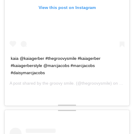
View this post on Instagram
kaia @kaiagerber #thegroovysmile #kaiagerber
#kaiagerberstyle @marcjacobs #marcjacobs
#daisymarcjacobs
A post shared by
the groovy smile.
(@thegroovysmile) on
May 23