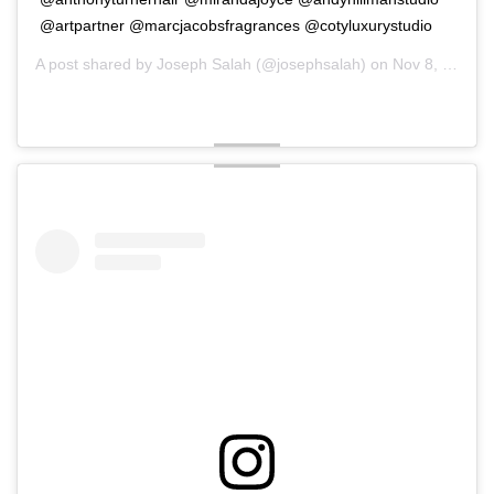
@artpartner @marcjacobsfragrances @cotyluxurystudio
A post shared by
Joseph Salah
(@josephsalah) on
Nov 8, 2019 at 10:32am PST