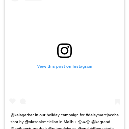
View this post on Instagram
@kaiagerber in our holiday campaign for #daisymarcjacobs
shot by @alasdairmclellan in Malibu. 🌼🙏🌼 @kegrand
@anthonyturnerhair @mirandajoyce @andyhillmanstudio